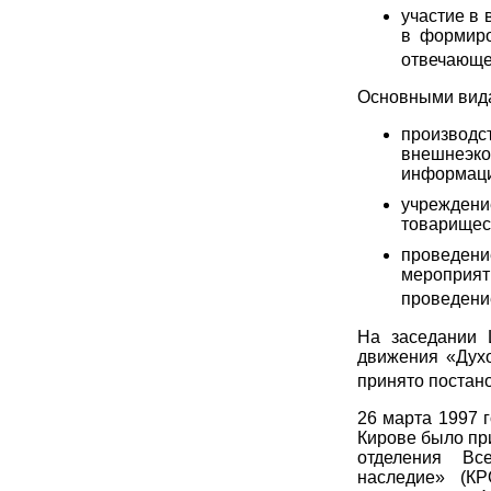
участие в 
в формиро
отвечающе
Основными вида
производ
внешнеэко
информаци
учрежден
товарищес
проведен
мероприят
проведение
На заседании 
движения «Духо
принято постано
26 марта 1997 
Кирове было пр
отделения Все
наследие» (К