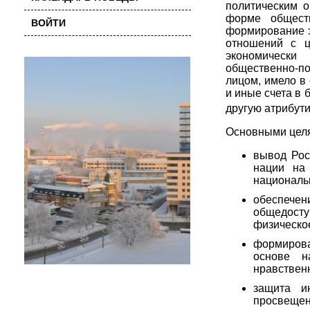
политическим 
форме общест
ВОЙТИ
формирование э
отношений с ц
экономически 
общественно-по
лицом, имело в
и иные счета в 
другую атрибути
Основными целя
вывод Рос
нации на 
националь
обеспечен
общедост
физическое
формирова
основе н
нравственн
защита и
просвещен