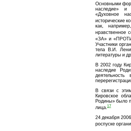
Основными форм
наследие» и 
«Духовное нас
исторические к
как, наприме
нравственное с
«ЗА» и «ПРОТ
Участники орга
тела В.И. Лен
литературы и др
В 2002 году Ки
наследие Род
деятельность
перерегистраци
В связи с эти
Кировское обл
Родины» было п
17
лица.
24 декабря 200
роспуске органи