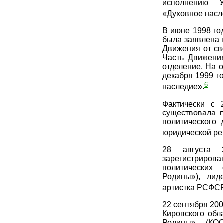
исполнению У
«Духовное насл
В июне 1998 го
была заявлена 
Движения от св
Часть Движени
отделение. На 
декабря 1999 г
6
наследие».
Фактически с 
существовала 
политического
юридической ре
28 августа 
зарегистриров
политических
Родины»), лид
артистка РСФСР
22 сентября 20
Кировского обл
Родины» (КОО