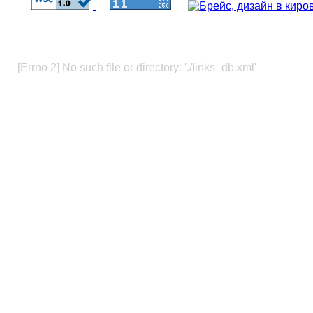
[Errno 2] No such file or directory: './links_db.xml'