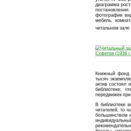
диаграмма рост
постановлени
фотографии вид
мебель, комна
читальном зале
Книжный фонд 
тысяч экземпля
актив состоял 
библиотеке; ч
передвижек при 
В библиотеке в
читателей, то н
большинством и
индивидуальный
рекомендательн
беседы, читат