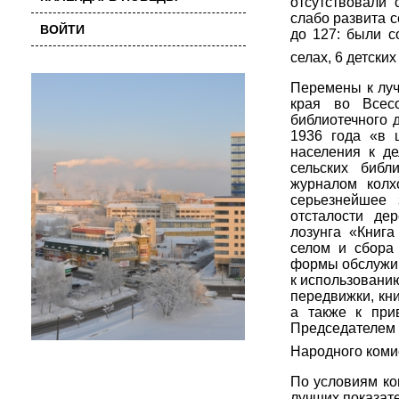
отсутствовали 
слабо развита с
ВОЙТИ
до 127: были с
селах, 6 детских
Перемены к луч
края во Всес
библиотечного 
1936 года «в 
населения к д
сельских библ
журналом колх
серьезнейшее 
отсталости де
лозунга «Книга
селом и сбора
формы обслужив
к использованию
передвижки, кни
а также к при
Председателем 
Народного ком
По условиям ко
лучших показат