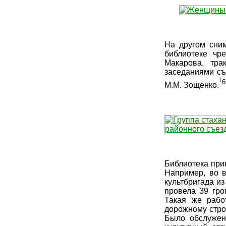
На другом сним
библиотеке чр
Макарова, тра
заседаниями съ
1
6
М.М. Зощенко.
Библиотека при
Например, во 
культбригада из
провела 39 гро
Такая же рабо
дорожному стро
Было обслужено