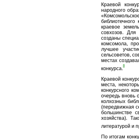
Краевой конку
народного обра
«Комсомольск
библиотечного 
краевое земел
совхозов. Для
созданы специа
комсомола, про
лучшее участ
сельсоветов, со
местах создава
8
конкурса.
Краевой конкур
места, некото
конкурсного ко
очередь вновь о
колхозных библ
(передвижная се
большинстве с
хозяйства). Т
литературой и 
По итогам конк