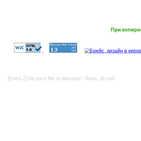
При копиро
[Errno 2] No such file or directory: './links_db.xml'