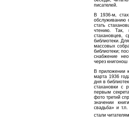
писателей.
В 1936-м, ста
обслуживанию о
стать стахано
чтению. Так,
стахановцев, 
библиотеки. Дл
массовых собра
библиотеки; по
снабжение нео
через книгонош
В приложении к
марта 1936 год
дня в библиоте
стахановки с 
первым секрета
фото третий спр
значении книг
свадьба» и т.п
стали читателям