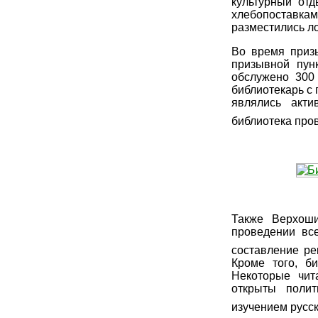
культурный от
хлебопоставкам
разместились ло
Во время приз
призывной пун
обслужено 300
библиотекарь с 
являлись акти
библиотека пров
Также Верхоши
проведении вс
составление ре
Кроме того, б
Некоторые чит
открыты полит
изучением русск