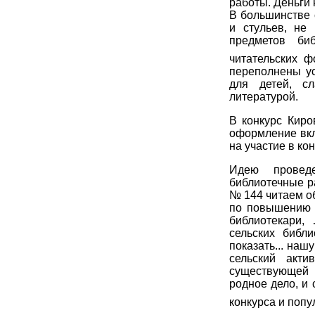
работы. Деньги 
В большинстве 
и стульев, не
предметов биб
читательских ф
переполнены ус
для детей, с
литературой.
В конкурс Киро
оформление вкл
на участие в ко
Идею проведе
библиотечные р
№ 144 читаем о
по повышению к
библиотекари, 
сельских библ
показать... наш
сельский акт
существующей б
родное дело, и
конкурса и попу