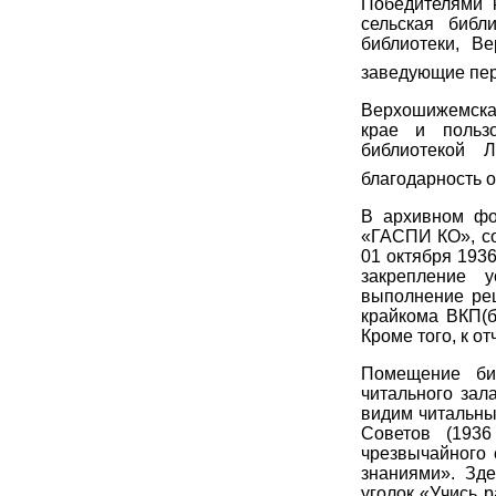
Победителями 
сельская библ
библиотеки, В
заведующие пе
Верхошижемская
крае и польз
библиотекой 
благодарность о
В архивном фо
«ГАСПИ КО», со
01 октября 1936
закрепление 
выполнение реш
крайкома ВКП(б
Кроме того, к о
Помещение биб
читального зал
видим читальны
Советов (1936
чрезвычайного 
знаниями». Зде
уголок «Учись р