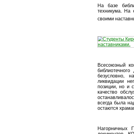
На базе библи
техникума. На
своими наставн
Всесоюзный ко
библиотечного
безусловно, 
ликвидации не
позиции, но и 
качество обсл
останавливалос
всегда была на
остаются храмам
Нагорничных Г
документов КО