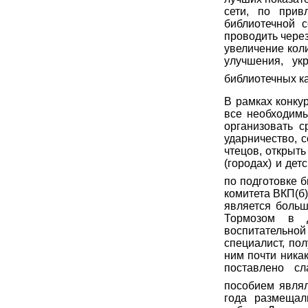
сети, по прив
библиотечной 
проводить чере
увеличение кол
улучшения, ук
библиотечных кад
В рамках конку
все необходимы
организовать с
ударничество, 
чтецов, открыть
(городах) и дет
по подготовке 
комитета ВКП(б)
является больш
Тормозом в д
воспитательно
специалист, по
ним почти ника
поставлено сл
пособием являл
года размещал