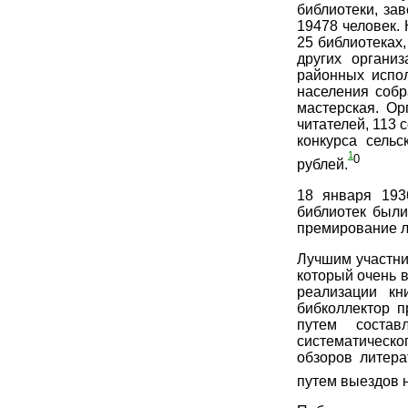
библиотеки, за
19478 человек.
25 библиотеках
других органи
районных испол
населения собр
мастерская. Ор
читателей, 113 
конкурса сель
1
0
рублей.
18 января 193
библиотек были
премирование л
Лучшим участни
который очень 
реализации кн
бибколлектор 
путем состав
систематическ
обзоров литера
путем выездов н