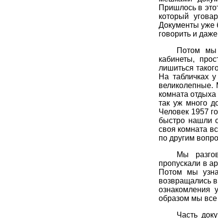
Пришлось в этот
который угова
Документы уже б
говорить и даже
Потом мы 
кабинеты, про
лишиться таког
На табличках у
великолепные. 
комната отдыха 
так уж много д
Человек 1957 г
быстро нашли о
своя комната вс
по другим вопр
Мы разго
пропускали в ар
Потом мы узна
возвращались в 
ознакомления у
образом мы все
Часть док