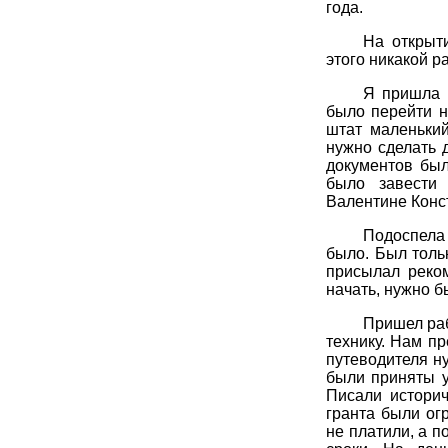
года.
На открыт
этого никакой р
Я пришла в
было перейти н
штат маленький
нужно сделать 
документов был
было завести
Валентине Конс
Подоспела 
было. Был толь
присылал реко
начать, нужно 
Пришел раб
технику. Нам пр
путеводителя ну
были приняты у
Писали историч
гранта были огр
не платили, а п