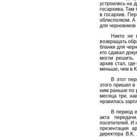
устроились на д
госархива. Там 
в госархив. Пе
облисполком. А 
для черновиков 
Никто не 
возвращать обра
бланки для черн
кто сдавал доку
могли решить. 
архив стал, гд
меньше, чем в К
В этот пер
этого пришел в
ним раньше по р
месяца три, на
нравилась зарпл
В период е
акта передач
посетителей. И 
презентация а
директора В.К.