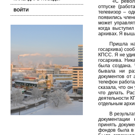
«С револ
отпуске (работ
ВОЙТИ
телевизор – од
появились член
может управлят
когда выступил
архивах. Я вышл
Пришла на
госархива) соо
КПСС. Я не уди
госархива. Ник
была создана. 
бывала ни ра
документов от 
телефон работа
сказала, что он
что делать. Ра
деятельности К
отдельным архи
В результа
документации 
принять докуме
фондов была в 