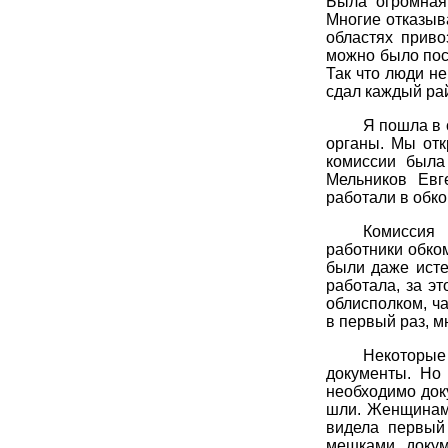
Была огромная
Многие отказыва
областях приво
можно было пос
Так что люди н
сдал каждый рай
Я пошла в 
органы. Мы от
комиссии была
Мельников Евг
работали в обко
Комиссия 
работники обком
были даже исте
работала, за э
облисполком, ча
в первый раз, м
Некоторые
документы. Но
необходимо док
шли. Женщинам 
видела первый
мешками докум