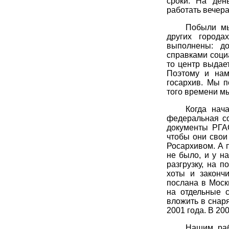
сроки. На ден
работать вечера
Побыли мы
других город
выполнены: д
справками социа
то центр выдае
Поэтому и нам
госархив. Мы п
того времени мы
Когда нач
федеральная со
документы РГА
чтобы они свои
Росархивом. А п
не было, и у на
разгрузку, на п
хоты и закончи
послана в Москв
на отдельные 
вложить в снар
2001 года. В 20
Нашим раб