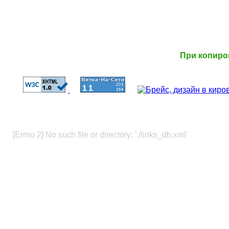
При копиро
[Errno 2] No such file or directory: './links_db.xml'