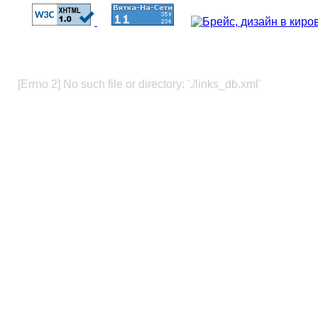
[Errno 2] No such file or directory: './links_db.xml'