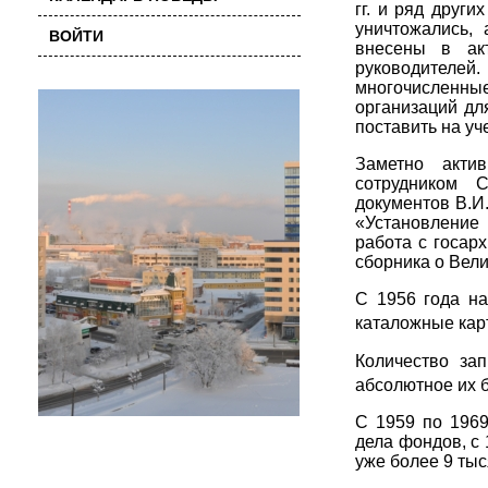
гг. и ряд друг
уничтожались, 
ВОЙТИ
внесены в ак
руководителе
многочисленны
организаций дл
поставить на уче
Заметно актив
сотрудником 
документов В.И.
«Установление 
работа с госар
сборника о Вели
С 1956 года на
каталожные кар
Количество за
абсолютное их б
С 1959 по 1969
дела фондов, с 
уже более 9 тыс