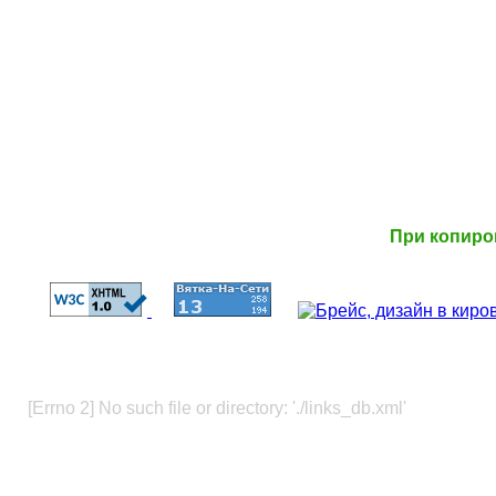
При копиро
[Errno 2] No such file or directory: './links_db.xml'