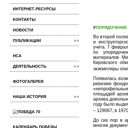
ИНТЕРНЕТ-РЕСУРСЫ
КОНТАКТЫ
УПОРЯДОЧЕНИЕ
НОВОСТИ
Во второй полов
ПУБЛИКАЦИИ
и инструкторск
учета. 7 февра
по упорядоче
НСА
материалов Ми
Кировского об
ДЕЯТЕЛЬНОСТЬ
экземпляры опис
Появилась возм
ФОТОГАЛЕРЕЯ
ревизию фондов
«непрофильные»
площадей архив
НАША ИСТОРИЯ
архива довольн
году было выдел
– 129067, в 197
До сих пор в а
многие документ
КАЛЕНДАРЬ ПОБЕДЫ