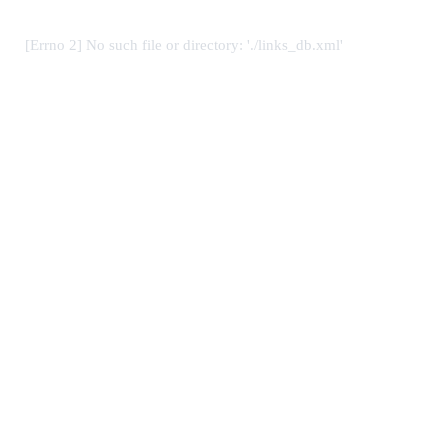
[Errno 2] No such file or directory: './links_db.xml'