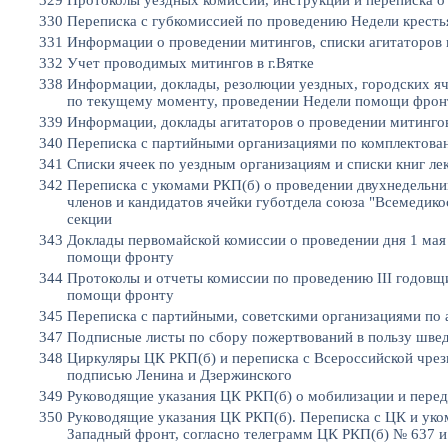
330
Переписка с губкомиссией по проведению Недели кресть
331
Информации о проведении митингов, списки агитаторов 
332
Учет проводимых митингов в г.Вятке
338
Информации, доклады, резолюции уездных, городских яч
по текущему моменту, проведении Недели помощи фронт
339
Информации, доклады агитаторов о проведении митинго
340
Переписка с партийными организациями по комплектова
341
Списки ячеек по уездным организациям и списки книг ле
342
Переписка с укомами РКП(б) о проведении двухнедельн
членов и кандидатов ячейки губотдела союза "Всемедико
секции
343
Доклады первомайской комиссии о проведении дня 1 мая
помощи фронту
344
Протоколы и отчеты комиссии по проведению III годовщ
помощи фронту
345
Переписка с партийными, советскими организациями по 
347
Подписные листы по сбору пожертвований в пользу шве
348
Циркуляры ЦК РКП(б) и переписка с Всероссийской чре
подписью Ленина и Дзержинского
349
Руководящие указания ЦК РКП(б) о мобилизации и пере
350
Руководящие указания ЦК РКП(б). Переписка с ЦК и ук
Западный фронт, согласно телеграмм ЦК РКП(б) № 637 и