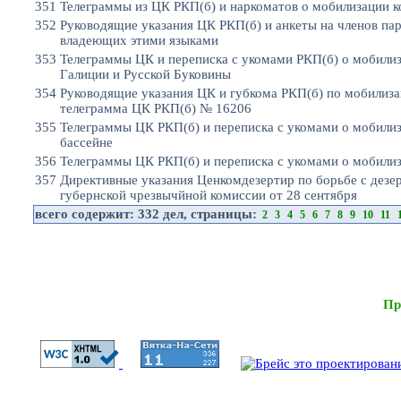
351
Телеграммы из ЦК РКП(б) и наркоматов о мобилизации 
352
Руководящие указания ЦК РКП(б) и анкеты на членов пар
владеющих этими языками
353
Телеграммы ЦК и переписка с укомами РКП(б) о мобили
Галиции и Русской Буковины
354
Руководящие указания ЦК и губкома РКП(б) по мобилиз
телеграмма ЦК РКП(б) № 16206
355
Телеграммы ЦК РКП(б) и переписка с укомами о мобили
бассейне
356
Телеграммы ЦК РКП(б) и переписка с укомами о мобили
357
Директивные указания Ценкомдезертир по борьбе с дез
губернской чрезвычйной комиссии от 28 сентября
всего содержит:
332 дел
, страницы:
2
3
4
5
6
7
8
9
10
11
Пр