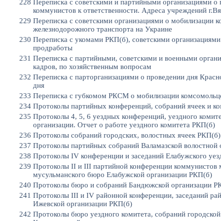
228
Переписка с советскими и партийными организациями о 
коммунистов к ответственности. Адреса учреждений г.В
229
Переписка с советскими организациями о мобилизации 
железнодорожного транспорта на Украине
230
Переписка с укомами РКП(б), советскими организациями
продработы
231
Переписка с партийными, советскими и военными орган
кадров, по хозяйственным вопросам
232
Переписка с парторганизациями о проведении дня Крас
дня
233
Переписка с губкомом РКСМ о мобилизации комсомольце
234
Протоколы партийных конференций, собраний ячеек и ко
235
Протоколы 4, 5, 6 уездных конференций, уездного комит
организации. Отчет о работе уездного комитета РКП(б)
236
Протоколы собраний городских, волостных ячеек РКП(б)
237
Протоколы партийных собраний Валамазской волостной о
238
Протоколы IV конференции и заседаний Елабужского уез
239
Протоколы II и III партийной конференции коммунистов
мусульманского бюро Елабужской организации РКП(б)
240
Протоколы бюро и собраний Бандюжской организации РК
241
Протоколы III и IV районной конференции, заседаний ра
Ижевской организации РКП(б)
242
Протоколы бюро уездного комитета, собраний городской