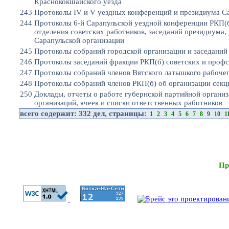
Краснококшайского уезда
243
Протоколы IV и V уездных конференций и президиума Са
244
Протоколы 6-й Сарапульской уездной конференции РКП(б
отделения советских работников, заседаний президиума,
Сарапульской организации
245
Протоколы собраний городской организации и заседаний
246
Протоколы заседаний фракции РКП(б) советских и проф
247
Протоколы собраний членов Вятского латышкого рабочег
248
Протоколы собраний членов РКП(б) об организации секц
250
Доклады, отчеты о работе губернской партийной органи
организаций, ячеек и списки ответственных работников
всего содержит:
332 дел
, страницы:
1
2
3
4
5
6
7
8
9
10
1
Пр