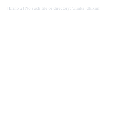
[Errno 2] No such file or directory: './links_db.xml'