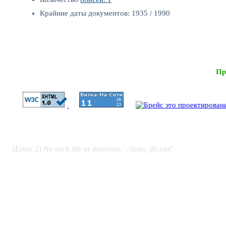
Крайние даты документов: 1935 / 1990
Пр
[Errno 2] No such file or directory: './links_db.xml'