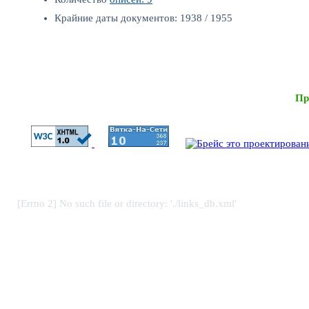
Крайние даты документов: 1938 / 1955
Пр
[Errno 2] No such file or directory: './links_db.xml'