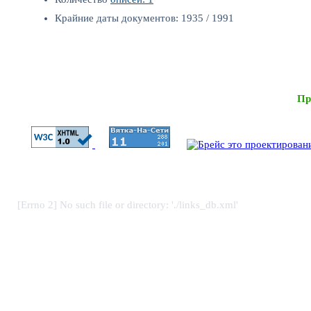
Крайние даты документов: 1935 / 1991
Пр
[Errno 2] No such file or directory: './links_db.xml'