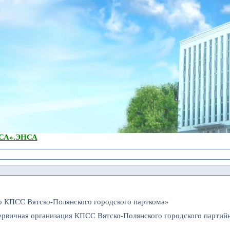
А».
ЭНСА
о КПСС Вятско-Полянского городского парткома»
ервичная организация КПСС Вятско-Полянского городского партий