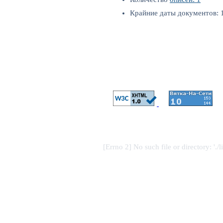
Крайние даты документов: 1
[Errno 2] No such file or directory: './