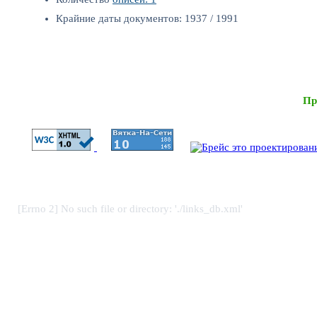
Крайние даты документов: 1937 / 1991
Пр
[Errno 2] No such file or directory: './links_db.xml'