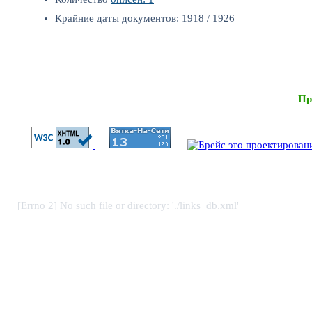
Крайние даты документов: 1918 / 1926
Пр
[Errno 2] No such file or directory: './links_db.xml'