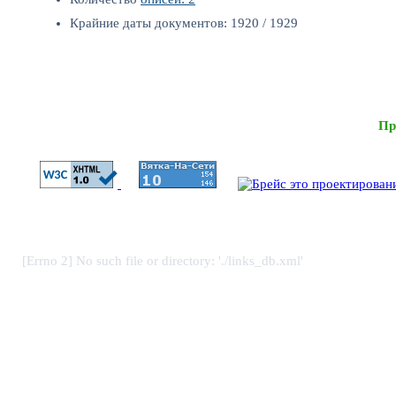
Крайние даты документов: 1920 / 1929
Пр
[Errno 2] No such file or directory: './links_db.xml'