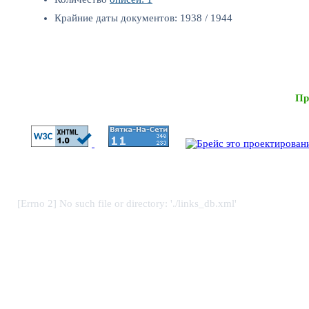
Крайние даты документов: 1938 / 1944
Пр
[Errno 2] No such file or directory: './links_db.xml'