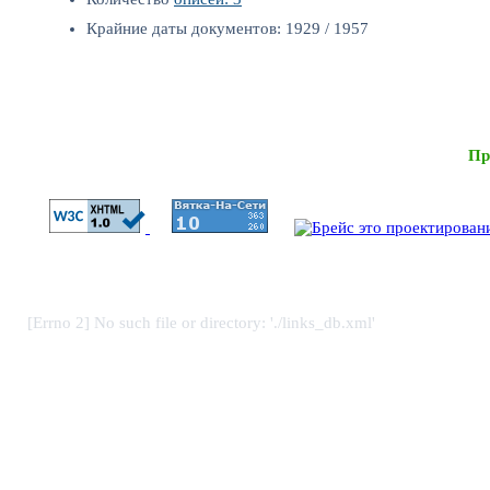
Крайние даты документов: 1929 / 1957
Пр
[Errno 2] No such file or directory: './links_db.xml'