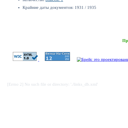
Крайние даты документов: 1931 / 1935
Пр
[Errno 2] No such file or directory: './links_db.xml'