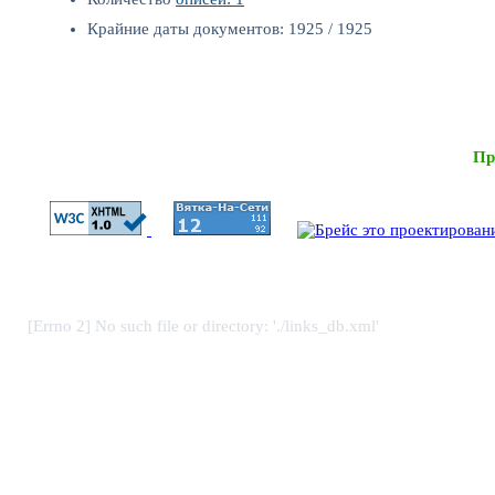
Крайние даты документов: 1925 / 1925
Пр
[Errno 2] No such file or directory: './links_db.xml'