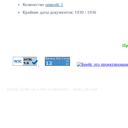
Количество
описей: 1
Крайние даты документов: 1930 / 1936
Пр
[Errno 2] No such file or directory: './links_db.xml'