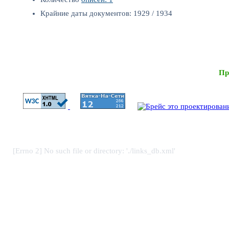
Крайние даты документов: 1929 / 1934
Пр
[Errno 2] No such file or directory: './links_db.xml'