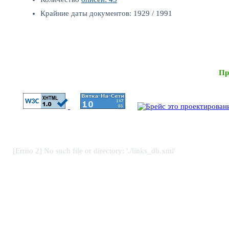
Крайние даты документов: 1929 / 1991
Пр
[Errno 2] No such file or directory: './links_db.xml'