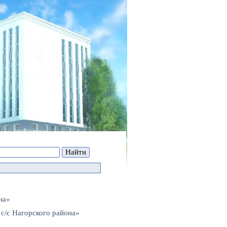
на»
с/с Нагорского района»