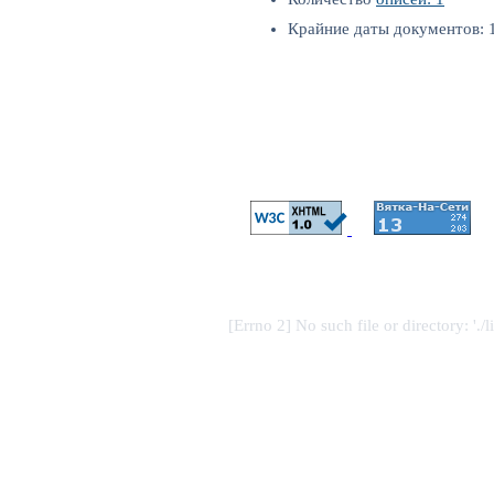
Крайние даты документов: 1
[Errno 2] No such file or directory: './