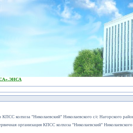
А».
ЭНСА
о КПСС колхоза "Николаевский" Николаевского с/с Нагорского райо
ервичная организация КПСС колхоза "Николаевский" Николаевского 