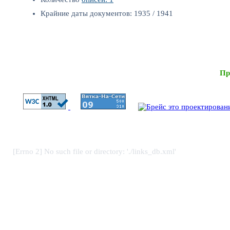
Крайние даты документов: 1935 / 1941
Пр
[Errno 2] No such file or directory: './links_db.xml'