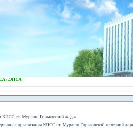
А».
ЭНСА
о КПСС ст. Мураши Горьковской ж. д.»
ервичная организация КПСС ст. Мураши Горьковской железной дор