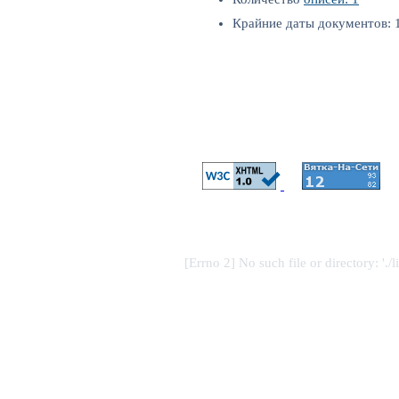
Крайние даты документов: 1
[Errno 2] No such file or directory: './