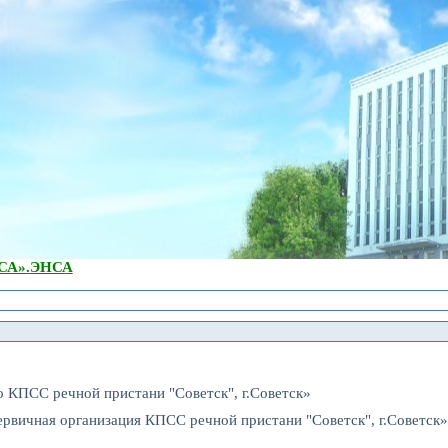
А».
ЭНСА
о КПСС речной пристани "Советск", г.Советск»
ервичная организация КПСС речной пристани "Советск", г.Советск»