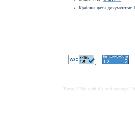
Крайние даты документов: 1
[Errno 2] No such file or directory: './