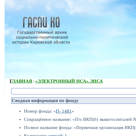
ГЛАВНАЯ
«ЭЛЕКТРОННЫЙ НСА».
ЭНСА
/
Сводная информация по фонду
Номер фонда: «
П- 1481
»
Сокращённое название: «П/о ВКП(б) эвакогоспиталей №
Полное название фонда: «Первичная организация ВКП(б
Количество
описей: 1