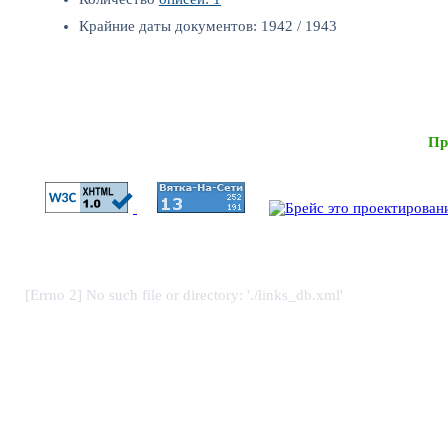
Крайние даты документов: 1942 / 1943
Пр
[Errno 2] No such file or directory: './links_db.xml'