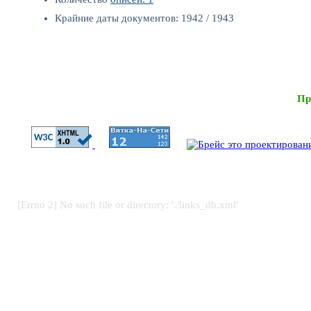
Крайние даты документов: 1942 / 1943
Пр
[Errno 2] No such file or directory: './links_db.xml'