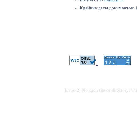
Крайние даты документов: 1
[Errno 2] No such file or directory: './