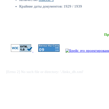
Крайние даты документов: 1929 / 1939
Пр
[Errno 2] No such file or directory: './links_db.xml'