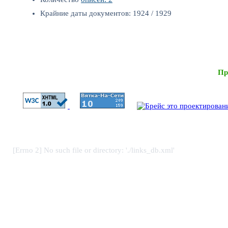
Крайние даты документов: 1924 / 1929
Пр
[Errno 2] No such file or directory: './links_db.xml'