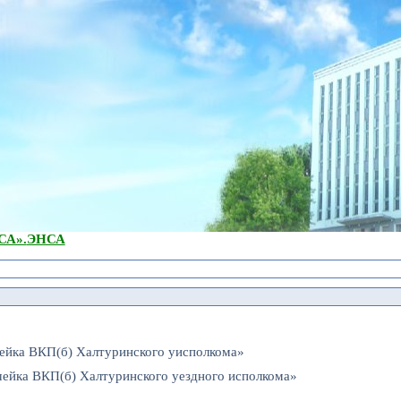
А».
ЭНСА
ейка ВКП(б) Халтуринского уисполкома»
чейка ВКП(б) Халтуринского уездного исполкома»