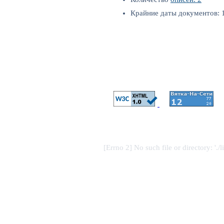
Крайние даты документов: 1
[Errno 2] No such file or directory: './