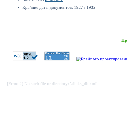
Крайние даты документов: 1927 / 1932
Пр
[Errno 2] No such file or directory: './links_db.xml'