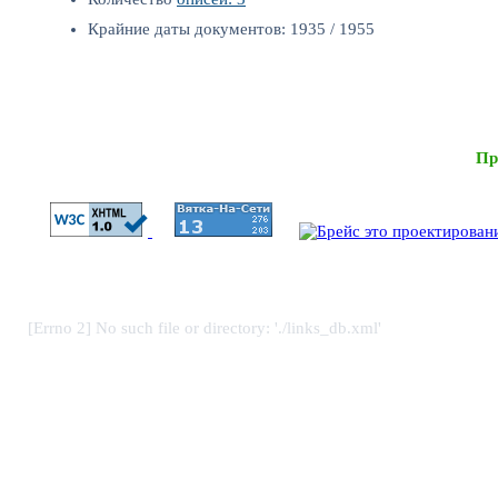
Крайние даты документов: 1935 / 1955
Пр
[Errno 2] No such file or directory: './links_db.xml'