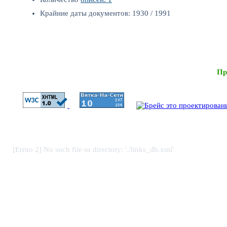
Крайние даты документов: 1930 / 1991
Пр
[Errno 2] No such file or directory: './links_db.xml'