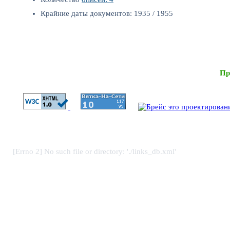
Крайние даты документов: 1935 / 1955
Пр
[Errno 2] No such file or directory: './links_db.xml'