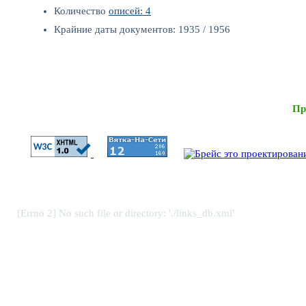
Количество
описей: 4
Крайние даты документов: 1935 / 1956
Пр
[Errno 2] No such file or directory: './links_db.xml'