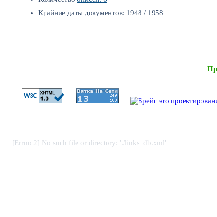
Крайние даты документов: 1948 / 1958
Пр
[Errno 2] No such file or directory: './links_db.xml'