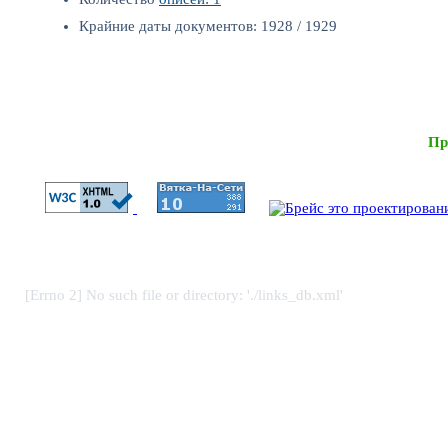
Крайние даты документов: 1928 / 1929
Пр
[Errno 2] No such file or directory: './links_db.xml'