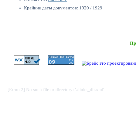
Крайние даты документов: 1920 / 1929
Пр
[Errno 2] No such file or directory: './links_db.xml'