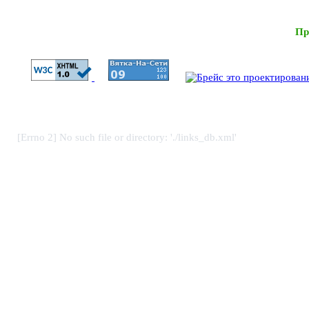
Пр
[Errno 2] No such file or directory: './links_db.xml'