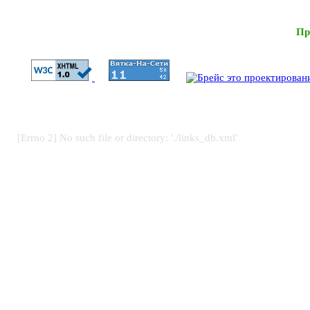
Пр
[Errno 2] No such file or directory: './links_db.xml'