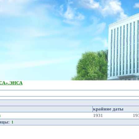
А».
ЭНСА
крайние даты
я
1931
19
ницы:
1