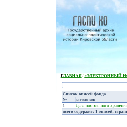
ГЛАВНАЯ
«ЭЛЕКТРОННЫЙ НС
/
Список описей фонда
№
заголовок
1
Дела постоянного хранени
всего содержит:
1 описей
, стра