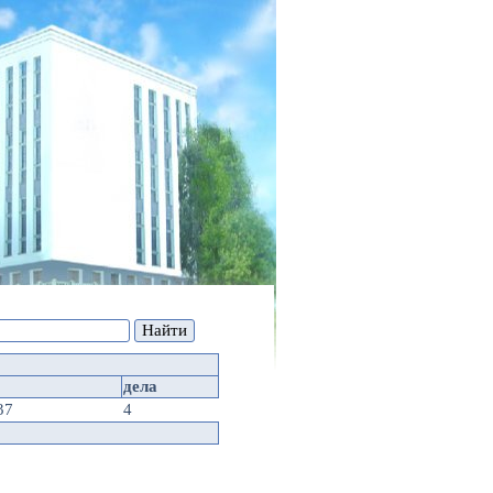
дела
37
4