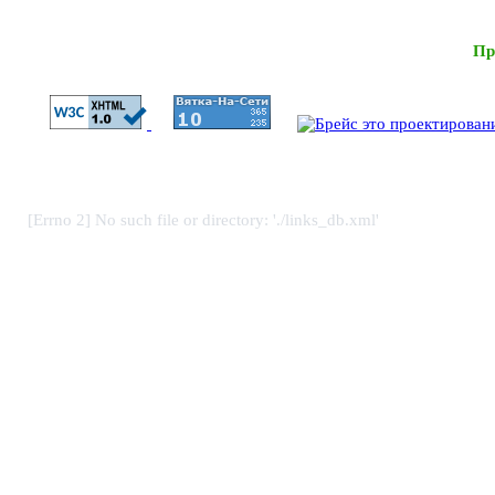
Пр
[Errno 2] No such file or directory: './links_db.xml'