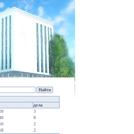
дела
28
3
48
8
50
2
58
2