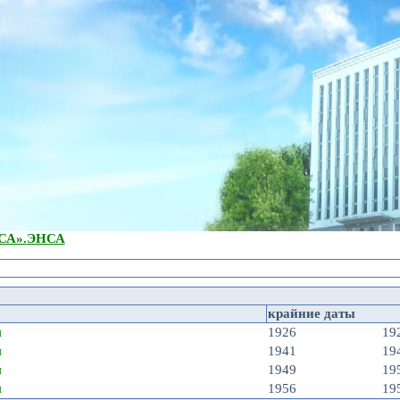
А».
ЭНСА
крайние даты
я
1926
19
я
1941
19
я
1949
19
я
1956
19