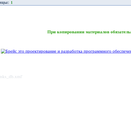
ницы:
1
При копировании материалов обязатель
links_db.xml'