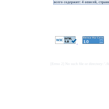
всего содержит:
4 описей
, стра
[Errno 2] No such file or directory: './