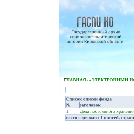
ГЛАВНАЯ
«ЭЛЕКТРОННЫЙ НС
/
Список описей фонда
№
заголовок
1
Дела постоянного хранени
всего содержит:
1 описей
, стра