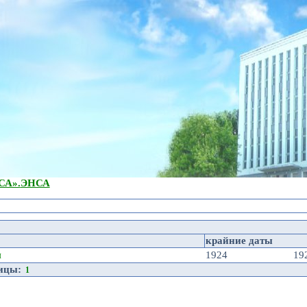
А».
ЭНСА
крайние даты
я
1924
19
ницы:
1