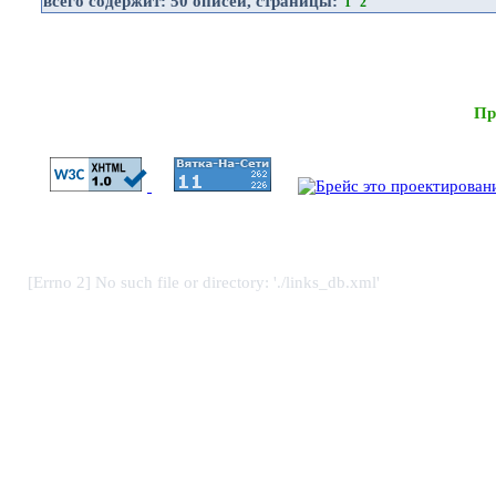
всего содержит:
50 описей
, страницы:
1
2
Пр
[Errno 2] No such file or directory: './links_db.xml'