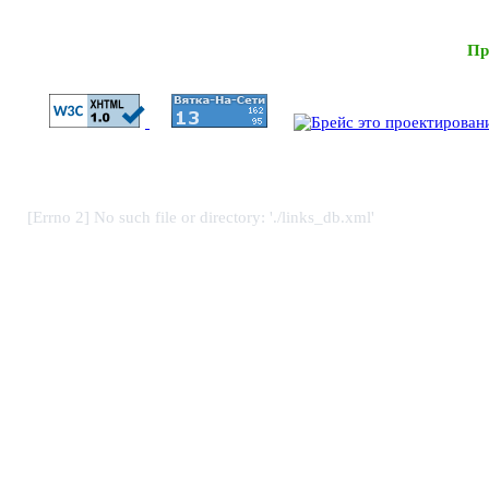
Пр
[Errno 2] No such file or directory: './links_db.xml'