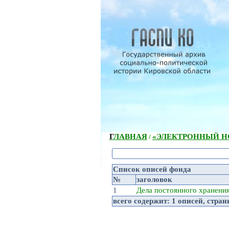
ГЛАВНАЯ
«ЭЛЕКТРОННЫЙ НС
/
Список описей фонда
№
заголовок
1
Дела постоянного хранени
всего содержит:
1 описей
, стра