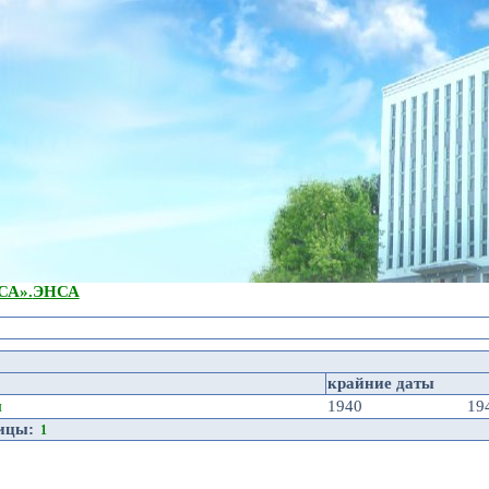
А».
ЭНСА
крайние даты
я
1940
19
ницы:
1