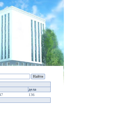
дела
47
136