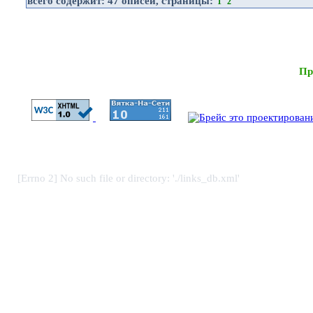
всего содержит:
47 описей
, страницы:
1
2
Пр
[Errno 2] No such file or directory: './links_db.xml'