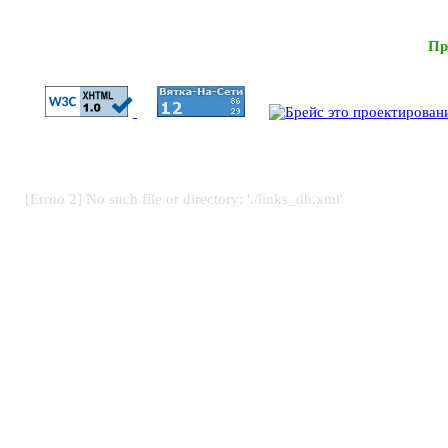
Пр
[Errno 2] No such file or directory: './links_db.xml'